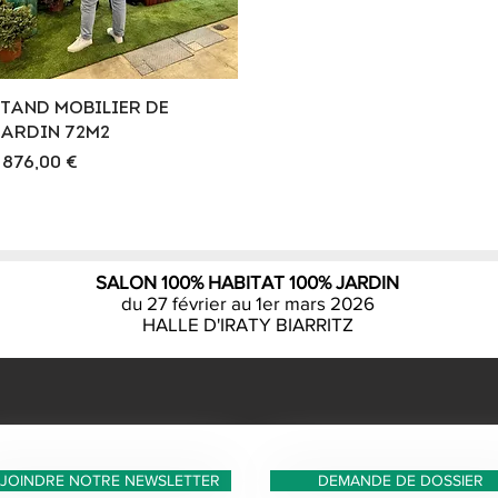
Aperçu rapide
TAND MOBILIER DE
ARDIN 72M2
rix
 876,00 €
SALON 100% HABITAT 100% JARDIN
du 27 février au 1er mars 2026
HALLE D'IRATY BIARRITZ
JOINDRE NOTRE NEWSLETTER
DEMANDE DE DOSSIER