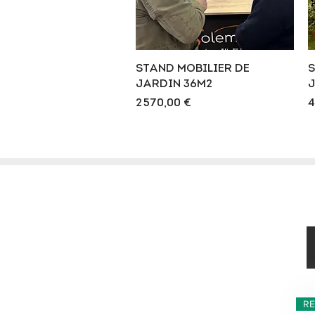
Aperçu rapide
STAND MOBILIER DE
S
JARDIN 36M2
J
Prix
P
2 570,00 €
4
RE