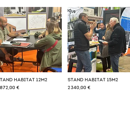
Aperçu rapide
Aperçu rapide
TAND HABITAT 12M2
STAND HABITAT 15M2
rix
Prix
 872,00 €
2 340,00 €