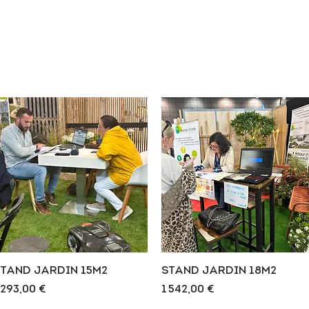
Aperçu rapide
Aperçu rapide
TAND JARDIN 15M2
STAND JARDIN 18M2
rix
Prix
 293,00 €
1 542,00 €