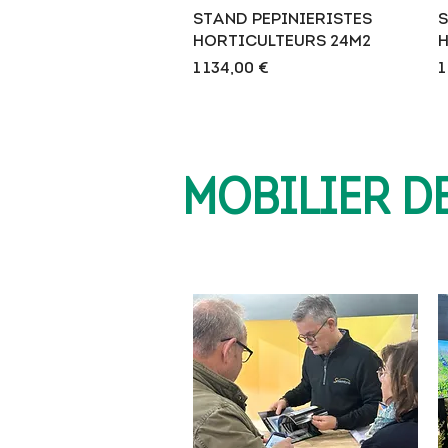
Aperçu rapide
STAND PEPINIERISTES
S
HORTICULTEURS 24M2
H
Prix
P
1 134,00 €
1
MOBILIER D