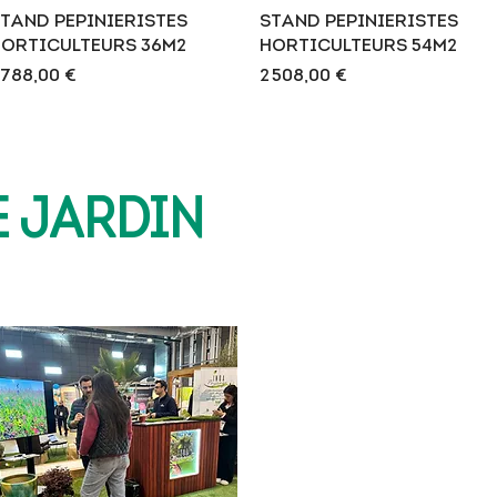
Aperçu rapide
Aperçu rapide
TAND PEPINIERISTES
STAND PEPINIERISTES
ORTICULTEURS 36M2
HORTICULTEURS 54M2
rix
Prix
 788,00 €
2 508,00 €
E JARDIN