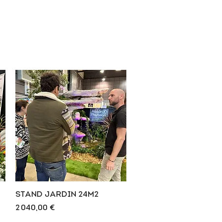
Aperçu rapide
STAND JARDIN 24M2
Prix
2 040,00 €