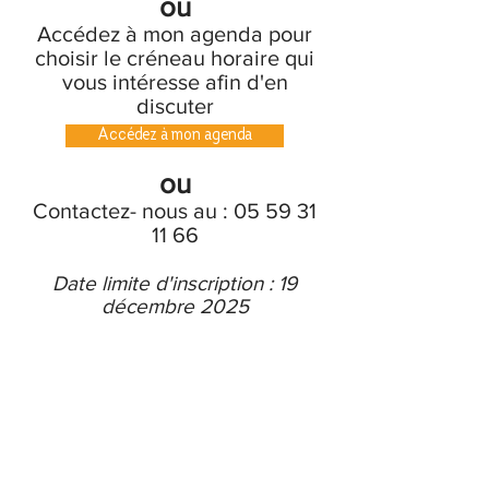
ou
Accédez à mon agenda pour
choisir le créneau horaire qui
vous intéresse afin d'en
discuter
Accédez à mon agenda
ou
Contactez- nous au :
05 59 31
11 66
Date limite d'inscription :
19
décembre 2025
Salon de l'Habitat, salon du jardin, salon de la décoration,
salon de l'immobilier, Biarritz