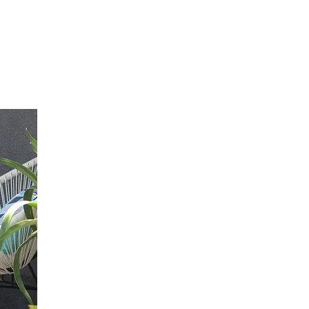
• Cultivadores,
• Muros verdes,
• Ocultaciones,
• Paisajistas, Viveros,
• Pérgolas,
• Piscinas,
• Recuperación de agua de lluvia