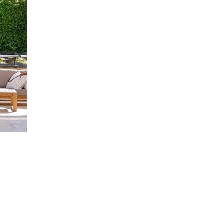
TODAS LAS ACT
LA CASA.
110 EXPOSITORE
Le interesa el programa 100% Hábitat 
• Assainissement,
• Caves à vin,
• Cuisines,
• Domotique,
• Chauffage et climatisa