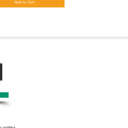
Add to Cart
 1 = 3 korridoreetara
ta egon
 politika