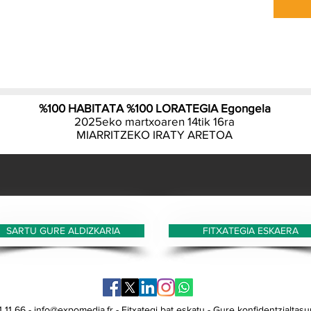
Izkin
ireki
%100 HABITATA %100 LORATEGIA Egongela
2025eko martxoaren 14tik 16ra
MIARRITZEKO IRATY ARETOA
SARTU GURE ALDIZKARIA
FITXATEGIA ESKAERA
 11 66 -
info@expomedia.fr
-
Fitxategi bat eskatu -
Gure konfidentzialtasun