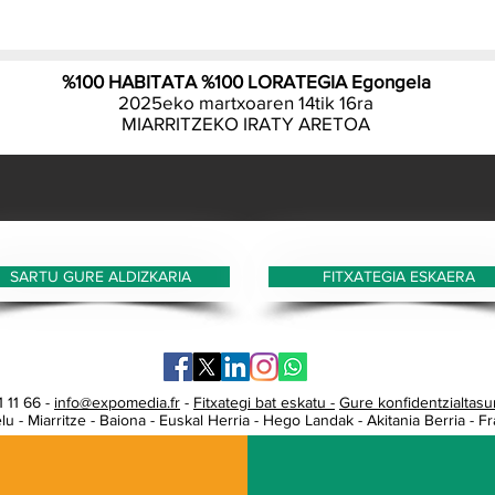
eskae
guner
Produ
%100 HABITATA %100 LORATEGIA Egongela
galde
2025eko martxoaren 14tik 16ra
harre
MIARRITZEKO IRATY ARETOA
+33 5
zenba
b.sol
helbi
bidez.
SARTU GURE ALDIZKARIA
FITXATEGIA ESKAERA
 11 66 -
info@expomedia.fr
-
Fitxategi bat eskatu -
Gure konfidentzialtasun
u - Miarritze - Baiona - Euskal Herria - Hego Landak - Akitania Berria - Fr